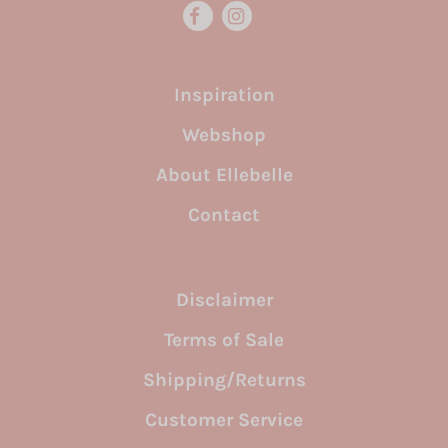
uitsluitend worden gebruikt door de eigenaar
persoonlijk identificeerbare informatie op.
van de bezochte website.
Inspiration
Webshop
About Ellebelle
Contact
Disclaimer
Terms of Sale
Shipping/Returns
Customer Service